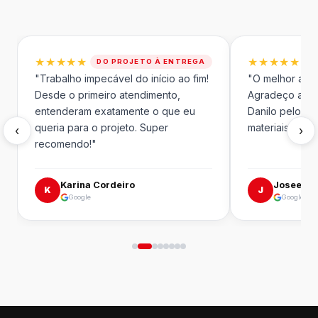
★★★★★
★★★★★
DO PROJETO À ENTREGA
"Trabalho impecável do início ao fim!
"O melhor aten
Desde o primeiro atendimento,
Agradeço ao L
entenderam exatamente o que eu
Danilo pelo pro
queria para o projeto. Super
materiais são in
‹
›
recomendo!"
Karina Cordeiro
Joseedga
K
J
Google
Google