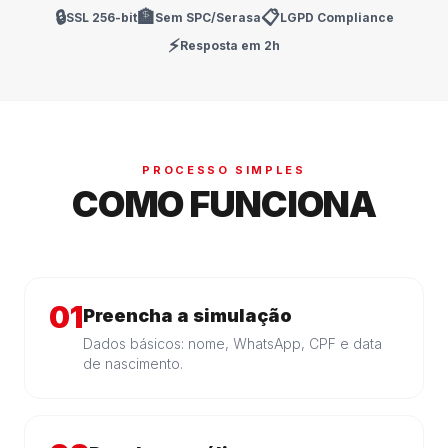
🔒
🏦
📋
SSL 256-bit
Sem SPC/Serasa
LGPD Compliance
⚡
Resposta em 2h
PROCESSO SIMPLES
COMO FUNCIONA
01
Preencha a simulação
Dados básicos: nome, WhatsApp, CPF e data
de nascimento.