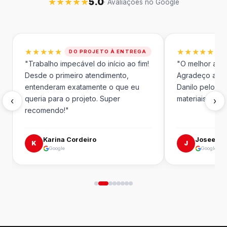
★★★★★
5.0
· Avaliações no Google
★★★★★
★★★★★
DO PROJETO À ENTREGA
"Trabalho impecável do início ao fim!
"O melhor aten
Desde o primeiro atendimento,
Agradeço ao L
entenderam exatamente o que eu
Danilo pelo pro
queria para o projeto. Super
materiais são in
‹
›
recomendo!"
Karina Cordeiro
Joseedga
K
J
Google
Google